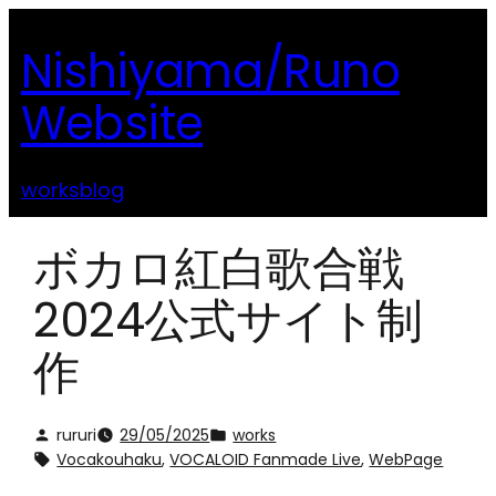
内
Nishiyama/Runo
容
を
Website
ス
キ
ッ
works
blog
プ
ボカロ紅白歌合戦
2024公式サイト制
作
rururi
29/05/2025
works
Vocakouhaku
, 
VOCALOID Fanmade Live
, 
WebPage