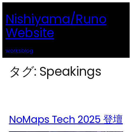
内
Nishiyama/Runo
容
を
Website
ス
キ
ッ
works
blog
プ
タグ:
Speakings
NoMaps Tech 2025 登壇